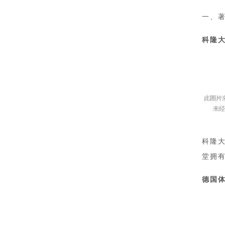
一、
科隆
科隆大
堂拥
德国