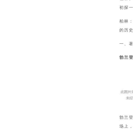
初探
柏林
的历
一、
勃兰
勃兰登
场上