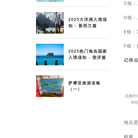
C组
D组
2025大洋洲入境须
知 - 新西兰篇
E组
F组
2025热门海岛国家
入境须知 - 斐济篇
记得
萨摩亚旅游攻略
（一）
地点
柏林