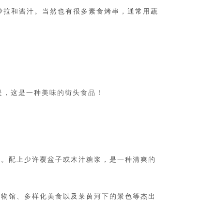
沙拉和酱汁。当然也有很多素食烤串，通常用蔬
的是，这是一种美味的街头食品！
酵。配上少许覆盆子或木汁糖浆，是一种清爽的
博物馆、多样化美食以及莱茵河下的景色等杰出