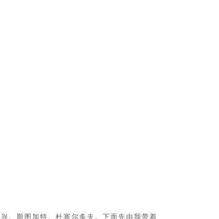
基兴、斯图加特、杜塞尔多夫。下面先由我带着