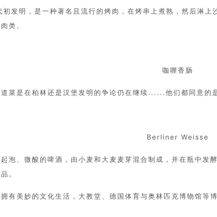
年代初发明，是一种著名且流行的烤肉，在烤串上煮熟，然后淋上
替肉类。
咖喱香肠
道菜是在柏林还是汉堡发明的争论仍在继续......他们都同意
Berliner Weisse
种起泡、微酸的啤酒，由小麦和大麦麦芽混合制成，并在瓶中发
饮品。
：拥有美妙的文化生活，大教堂、德国体育与奥林匹克博物馆等
。