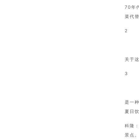
70
菜代
2
关于这
3
是一
夏日
科隆
景点