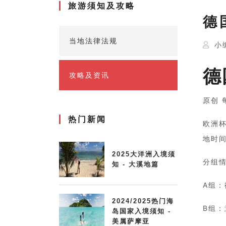
旅游须知及攻略
德
当地法律法规
小
德
攻略及资讯
原创
热门新闻
欧洲杯
地时
2025大洋洲入境须
分组
知 - 大溪地篇
A组
2024/2025热门海
B组
岛国家入境须知 -
美属萨摩亚