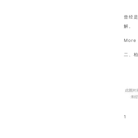
曾经
解。
More
二、
1