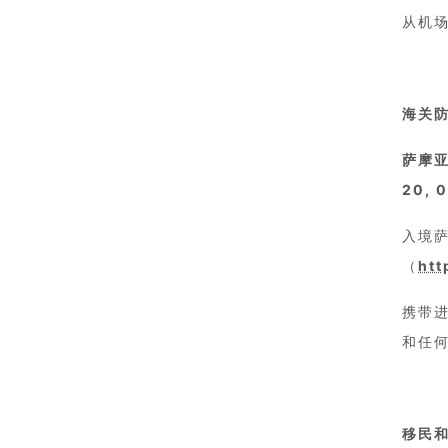
从机
海关
萨摩
20,
入境
（
htt
携带
和任
移民