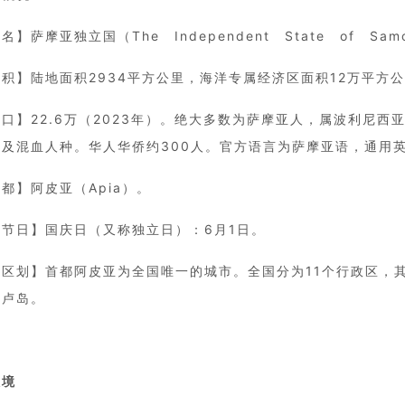
名】萨摩亚独立国（The Independent State of Sam
积】陆地面积2934平方公里，海洋专属经济区面积12万平方
口】22.6万（2023年）。绝大多数为萨摩亚人，属波利尼
以及混血人种。华人华侨约300人。官方语言为萨摩亚语，通用
都】阿皮亚（Apia）。
要节日】国庆日（又称独立日）：6月1日。
政区划】首都阿皮亚为全国唯一的城市。全国分为11个行政区，
波卢岛。
入境