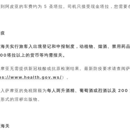
场到阿皮亚的车费约为 5 圣塔拉。司机只接受现金塔拉，您需要
防疫
亚海关实行旅客入出境登记和申报制度，动植物、烟酒、禁用药品
 000塔拉以上的货币等均需报关。
萨摩亚无需提供新冠核酸或抗原检测结果。最新防疫要求请查阅
ps://www.health.gov.ws/
）。
进入萨摩亚的免税限额为
每人两升酒精、葡萄酒或烈酒以及 200
何形式的淫秽出版物。
和海关