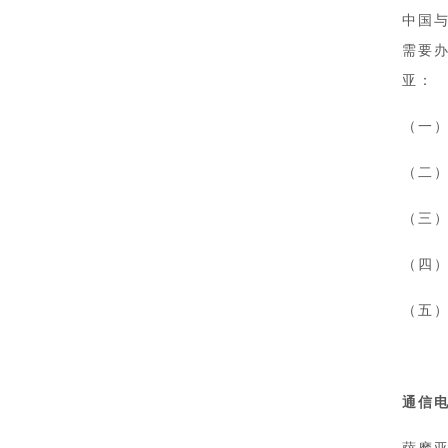
中国
需要
亚：
（一
（二
（三
（四
（五
通信
萨摩亚