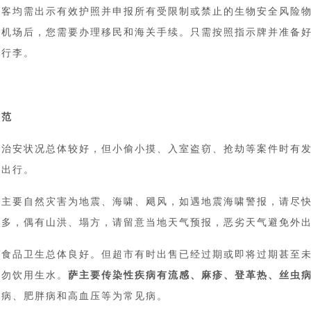
旅客均需出示有效护照并申报所有受限制或禁止的生物安全风险
际机场后，您需要办理移民和海关手续。只需按照指示牌并准备
的行李。
防范
亚治安状况总体较好，但小偷小摸、入室盗窃、抢劫等案件时有发
间出行。
亚主要自然灾害为地震、海啸、飓风，如遇地震海啸警报，请尽快
较多，偶有山洪、塌方，请留意当地天气预报，恶劣天气避免外
亚食品卫生总体良好。但超市有时出售已经过期或即将过期甚至
亚勿饮用生水。
萨主要传染性疾病有流感、麻疹、登革热、丝虫
尿病、肥胖病和高血压等为常见病。