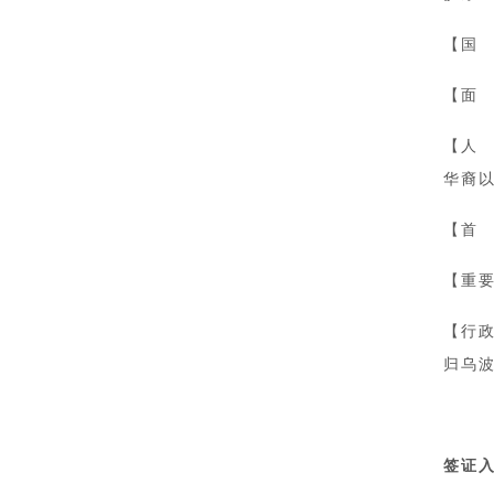
【国 
【面 
【人 
华裔
【首 
【重
【行
归乌
签证