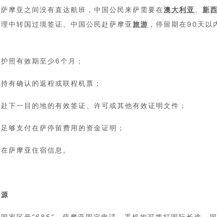
与萨摩亚之间没有直达航班，中国公民来萨需要在
澳大利亚
、
新
办理中转国过境签证。中国公民赴萨摩亚
旅游
，停留期在90天以
）护照有效期至少6个月；
）持有确认的返程或联程机票；
）赴下一目的地的有效签证、许可或其他有效证明文件；
）足够支付在萨停留费用的资金证明；
）在萨摩亚住宿信息。
电源
国家区号“685”。萨摩亚固定电话、手机均可拨打国际长途，