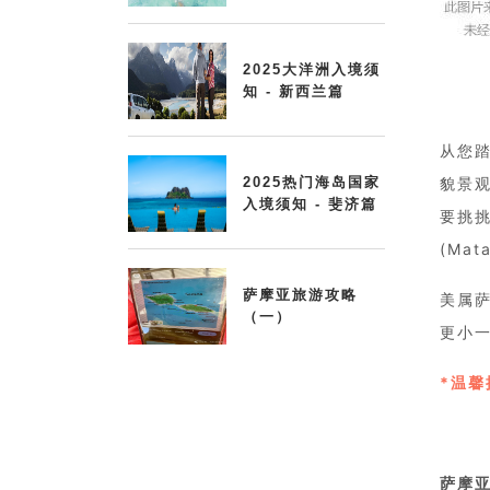
2025大洋洲入境须
知 - 新西兰篇
从您踏
2025热门海岛国家
貌景
入境须知 - 斐济篇
要挑
(Ma
萨摩亚旅游攻略
美属萨
（一）
更小
*温
萨摩