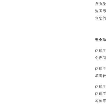
所有
洛国
查您
安全
萨摩
免夜
萨摩
暴雨
萨摩
萨摩
地糖