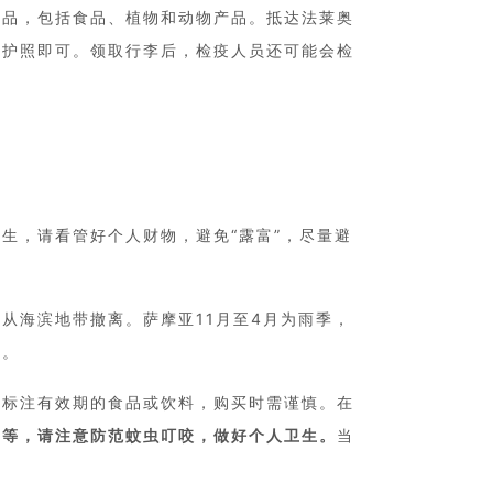
物品，包括食品、植物和动物产品。抵达法莱奥
好护照即可。领取行李后，检疫人员还可能会检
生，请看管好个人财物，避免“露富”，尽量避
从海滨地带撤离。萨摩亚11月至4月为雨季，
出。
未标注有效期的食品或饮料，购买时需谨慎。在
病等，请注意防范蚊虫叮咬，做好个人卫生。
当