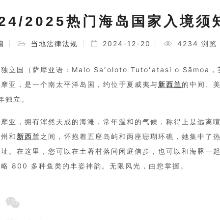
024/2025热门海岛国家入境须
编
当地法律法规
2024-12-20
4234 浏览
立国（萨摩亚语：Malo Saʻoloto Tutoʻatasi o Sāmoa，英
萨摩亚，是一个南太平洋岛国，约位于夏威夷与
新西兰
的中间、
2年独立。
萨摩亚，拥有浑然天成的海滩，常年温和的气候，称得上是远离喧
夷州和
新西兰
之间，怀抱着五座岛屿和两座珊瑚环礁，她集中了
遗址。在这里，您可以在土著村落间闲庭信步，也可以和海豚一
略 800 多种鱼类的丰姿神韵。无限风光，由您掌握。