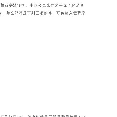
西兰
或
斐济
转机。中国公民来萨需事先了解是否
内，并全部满足下列五项条件，可免签入境萨摩
国家号前拨“0”。但有时线路不通且费用较贵；当