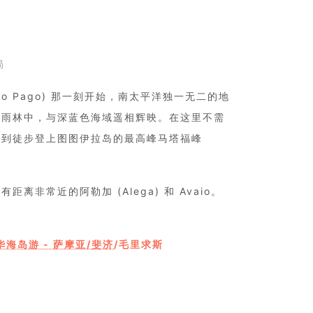
局
ago Pago) 那一刻开始，南太平洋独一无二的地
翠雨林中，与深蓝色海域遥相辉映。在这里不需
旅到徒步登上图图伊拉岛的最高峰马塔福峰
常近的阿勒加 (Alega) 和 Avaio。
华海岛游 - 萨摩亚/
斐济
/毛里求斯