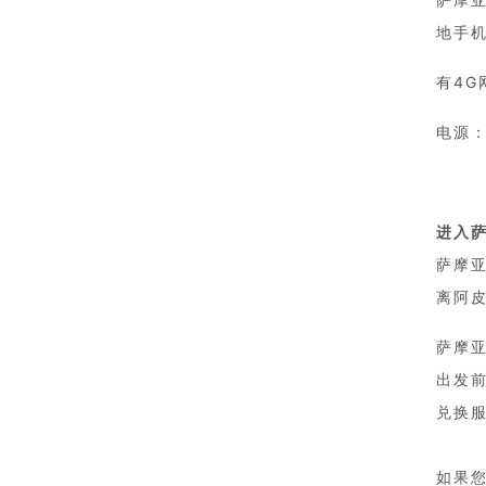
地手
有4
电源：
进入
萨摩
离阿皮
萨摩亚
出发
兑换
如果