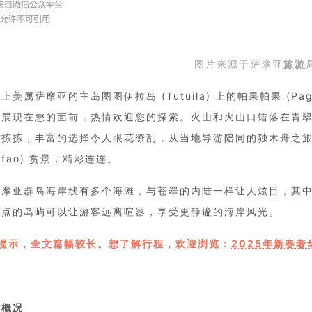
图片来源于萨摩亚
旅游
上美属萨摩亚的主岛图图伊拉岛 (Tutuila) 上的帕果帕果 (P
观展现在您的面前，热情欢迎您的探索。火山和火山口错落在青
挑拣拣，丰富的选择令人眼花缭乱，从当地导游陪同的独木舟之
tafao) 赏景，精彩连连。
摩亚群岛海岸线有多个海滩，与苍翠的内陆一样让人炫目，其中有距离非
一点的岛屿可以让游客远离喧嚣，享受更静谧的海岸风光。
馨提示，全文篇幅较长。想了解行程，欢迎浏览：
2025年新春奢
亚概况