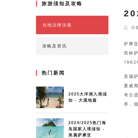
旅游须知及攻略
2
当地法律法规
小
萨摩亚独
攻略及资讯
简称
196
热门新闻
美属
夏威
2025大洋洲入境须
考古
知 - 大溪地篇
界，领
2024/2025热门海
岛国家入境须知 -
美属萨摩亚