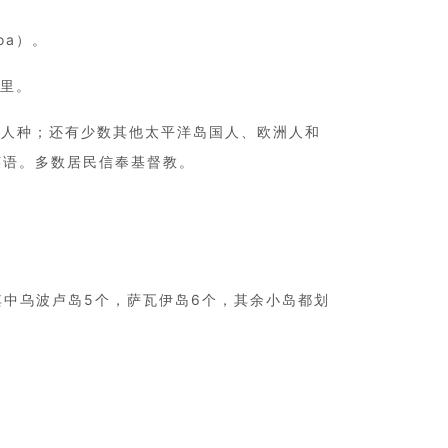
oa）。
公里。
西亚人种；还有少数其他太平洋岛国人、欧洲人和
英语。多数居民信奉基督教。
其中乌波卢岛5个，萨瓦伊岛6个，其余小岛都划