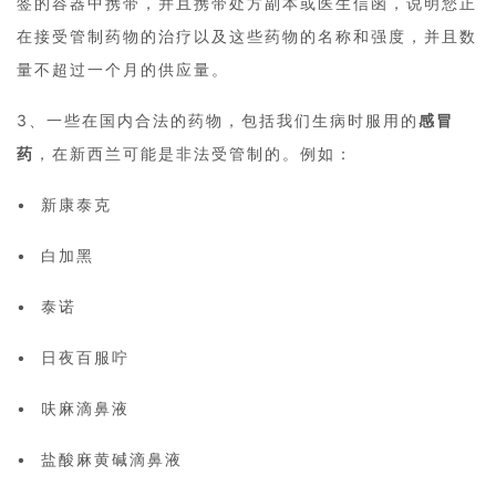
签的容器中携带，并且携带处方副本或医生信函，说明您正
在接受管制药物的治疗以及这些药物的名称和强度，并且数
量不超过一个月的供应量。
3、一些在国内合法的药物，包括我们生病时服用的
感冒
药
，在新西兰可能是非法受管制的。例如：
• 新康泰克
• 白加黑
• 泰诺
• 日夜百服咛
• 呋麻滴鼻液
• 盐酸麻黄碱滴鼻液