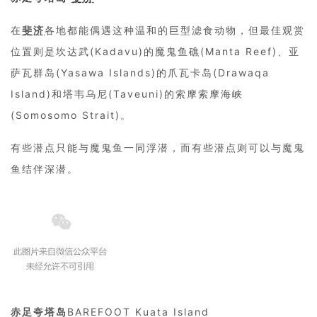
在
斐济
各地都能偶遇这种温和的巨型滤食动物，但最佳观赏
位置则是坎达武(Kadavu)的魔鬼鱼礁(Manta Reef)、亚
萨瓦群岛(Yasawa Islands)的爪瓦卡岛(Drawaqa
Island)和塔韦乌尼(Taveuni)的索摩索摩海峡
(Somosomo Strait)。
有些潜点只能与魔鬼鱼一同浮潜，而有些潜点则可以与魔鬼
鱼结伴深潜。
赤足夸塔岛
BAREFOOT Kuata Island