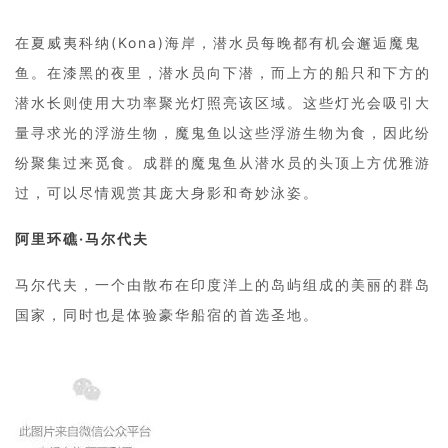
在夏威夷科纳(Kona)海岸，潜水员每晚都有机会邂逅魔鬼
鱼。在漆黑的夜里，潜水员向下潜，而上方的船只和下方的
潜水长则使用大功率聚光灯照亮该区域。这些灯光会吸引大
量寻求光的浮游生物，魔鬼鱼以这些浮游生物为食，因此纷
纷聚集过来觅食。成群的魔鬼鱼从潜水员的头顶上方优雅游
过，可以尽情观赏其庞大身影和奇妙泳姿。
阿里环礁·马尔代夫
马尔代夫，一个由散布在印度洋上的岛屿组成的美丽的群岛
国家，同时也是体验豪华船宿的首选圣地。