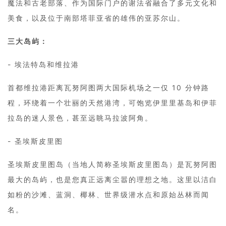
魔法和古老部落、作为国际门户的谢法省融合了多元文化和
美食，以及位于南部塔菲亚省的雄伟的亚苏尔山。
三大岛屿：
- 埃法特岛和维拉港
首都维拉港距离瓦努阿图两大国际机场之一仅 10 分钟路
程，环绕着一个壮丽的天然港湾，可饱览伊里里基岛和伊菲
拉岛的迷人景色，甚至远眺马拉波阿角。
- 圣埃斯皮里图
圣埃斯皮里图岛（当地人简称圣埃斯皮里图岛）是瓦努阿图
最大的岛屿，也是您真正远离尘嚣的理想之地。这里以洁白
如粉的沙滩、蓝洞、椰林、世界级潜水点和原始丛林而闻
名。