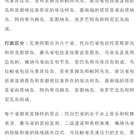
马莱库拉岛、安布里姆岛和帕阿马岛。谢法省包括谢泼德群
岛和首都维拉港所在的埃法特岛。最南端的塔菲亚省由塔纳
岛、阿内蒂乌姆岛、富图纳岛、埃罗芒阿岛和阿尼瓦岛组
成。
行政区分：
瓦努阿图分为六个省。托尔巴省包括托雷斯群岛
和班克斯群岛。桑马省包括圣埃斯皮里图岛、马洛岛及其周
边岛屿。佩纳马省由五旬节岛、安巴岛和马埃沃岛组成。马
拉帕省包括马莱库拉岛、安布里姆岛和帕阿马岛。谢法省包
括谢泼德群岛和首都维拉港所在的埃法特岛。最南端的塔菲
亚省由塔纳岛、阿内蒂乌姆岛、富图纳岛、埃罗芒戈岛和阿
尼瓦岛组成。
每个省都有其独特的景点：托尔巴省的女子水上音乐和蛇舞
表演、桑马省的原始蓝洞、二战遗迹和香槟海滩、佩纳马省
的惊险刺激的陆地跳水仪式、马拉帕省充满活力的文化、黑