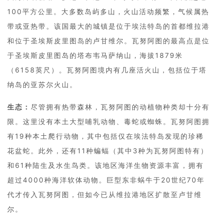
100平方公里。大多数岛屿多山，火山活动频繁，气候属热
带或亚热带。该国最大的城镇是位于埃法特岛的首都维拉港
和位于圣埃斯皮里图岛的卢甘维尔。瓦努阿图的最高点是位
于圣埃斯皮里图岛的塔布韦马萨纳山，海拔1879米
（6158英尺）。瓦努阿图境内有几座活火山，包括位于塔
纳岛的亚苏尔火山。
生态：
尽管拥有热带森林，瓦努阿图的动植物种类却十分有
限。这里没有本土大型哺乳动物、毒蛇或蜘蛛。瓦努阿图拥
有19种本土爬行动物，其中包括仅在埃法特岛发现的珍稀
花盆蛇。此外，还有11种蝙蝠（其中3种为瓦努阿图特有）
和61种陆生及水生鸟类。该地区海洋生物资源丰富，拥有
超过4000种海洋软体动物。巨型东非蜗牛于20世纪70年
代才传入瓦努阿图，但如今已从维拉港地区扩散至卢甘维
尔。