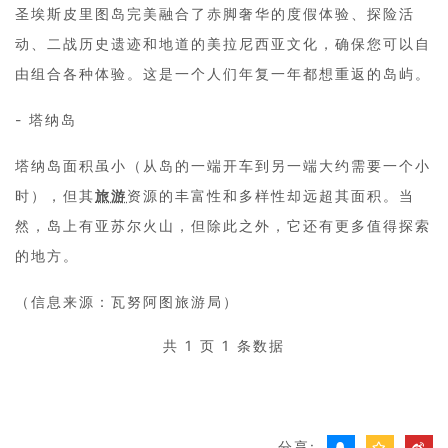
圣埃斯皮里图岛完美融合了赤脚奢华的度假体验、探险活
动、二战历史遗迹和地道的美拉尼西亚文化，确保您可以自
由组合各种体验。这是一个人们年复一年都想重返的岛屿。
- 塔纳岛
塔纳岛面积虽小（从岛的一端开车到另一端大约需要一个小
时），但其
旅游
资源的丰富性和多样性却远超其面积。当
然，岛上有亚苏尔火山，但除此之外，它还有更多值得探索
的地方。
（信息来源：瓦努阿图旅游局）
共 1 页 1 条数据
分享: