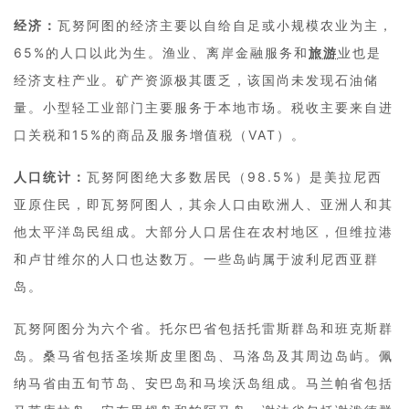
经济：
瓦努阿图的经济主要以自给自足或小规模农业为主，
65%的人口以此为生。渔业、离岸金融服务和
旅游
业也是
经济支柱产业。矿产资源极其匮乏，该国尚未发现石油储
量。小型轻工业部门主要服务于本地市场。税收主要来自进
口关税和15%的商品及服务增值税（VAT）。
人口统计：
瓦努阿图绝大多数居民（98.5%）是美拉尼西
亚原住民，即瓦努阿图人，其余人口由欧洲人、亚洲人和其
他太平洋岛民组成。大部分人口居住在农村地区，但维拉港
和卢甘维尔的人口也达数万。一些岛屿属于波利尼西亚群
岛。
瓦努阿图分为六个省。托尔巴省包括托雷斯群岛和班克斯群
岛。桑马省包括圣埃斯皮里图岛、马洛岛及其周边岛屿。佩
纳马省由五旬节岛、安巴岛和马埃沃岛组成。马兰帕省包括