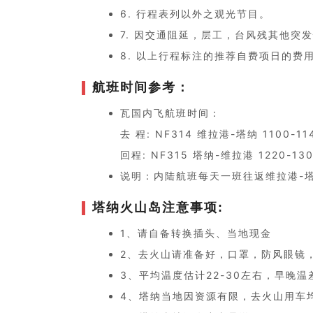
6. 行程表列以外之观光节目。
7. 因交通阻延，层工，台风残其他突
8. 以上行程标注的推荐自费项日的费
航班时间参考：
瓦国内飞航班时间：
去 程: NF314 维拉港-塔纳 1100-11
回程: NF315 塔纳-维拉港 1220-13
说明：内陆航班每天一班往返维拉港-
塔纳火山岛注意事项:
1、请自备转换插头、当地现金
2、去火山请准备好，口罩，防风眼镜
3、平均温度估计22-30左右，早晚
4、塔纳当地因资源有限，去火山用车