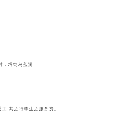
村，塔纳岛蓝洞
通工 其之行李生之服务费。