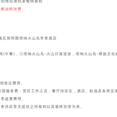
回到维拉港结束愉快旅程
的燃油附加费
2晚瓦努阿图塔纳火山岛常青酒店
局(午餐)，◎塔纳火山岛-火山日落巡游，塔纳火山岛-裸族文化
人境签证费用。
之旅行团服务费：景区工作人员，餐厅待应生，酒店、机场及各类交
行李超重费用。
通服务供应育关提供之培食则以其最终安排为准。