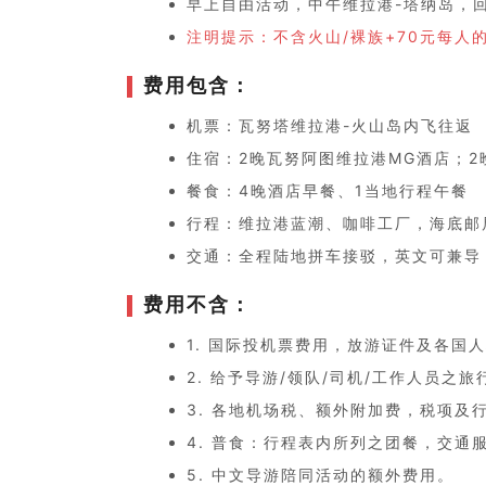
早上自由活动，中午维拉港-塔纳岛，
注明提示：不含火山/裸族+70元每人
费用包含：
机票：瓦努塔维拉港-火山岛内飞往返
住宿：2晚瓦努阿图维拉港MG酒店；
餐食：4晚酒店早餐、1当地行程午餐
行程：维拉港蓝潮、咖啡工厂，海底邮
交通：全程陆地拼车接驳，英文可兼导
费用不含：
1. 国际投机票费用，放游证件及各国
2. 给予导游/领队/司机/工作人员
3. 各地机场税、额外附加费，税项及
4. 普食：行程表内所列之团餐，交
5. 中文导游陪同活动的额外费用。