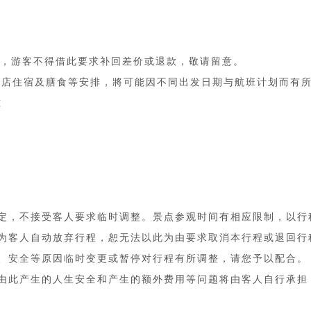
消，游客不得借此要求补回差价或退款，敬请留意。
、酒店住宿及膳食等安排，將可能因不同出发⽇期与航班计划⽽有所
准
定，不接受客人要求临时调整。景点参观时间有相应限制，以行
为客人自动放弃行程，恕无法以此为由要求取消本行程或退回行
、安全等原因临时变更或暂停对行程有所调整，请您予以配合。
由此产生的人生安全和产生的额外费用等问题将由客人自行承担