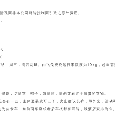
发情况面非本公司所能控制面引政之额外费用。
用。
40
00
塔纳，周三，周四两班。内飞免费托运行李额度为10kg，超重需
，墨镜，防晒衣，帽子，防晒霜，请勿穿着过于昂贵的衣物。
温差会有一些，主体夏装就可以了，火山建议长裤，薄外套，运动
均为皮卡车，坐前面车座或者后车板都有可能，以酒店安排为准