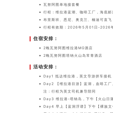
瓦努阿图单地接套餐
行程：维拉港蓝潮、咖啡工厂，海底邮
布里斯班、悉尼、奥克兰、楠迪可直飞
行程有效期：2026年5月01日-2026
住宿安排：
2晚瓦努阿图维拉港MG酒店
2晚瓦努阿图塔纳火山岛常青酒店
活动安排：
Day1 抵达维拉港，英文导游拼车接
Day2 【维拉港目游】蓝湖，血啡工
注：行程为英文司机兼导陪同
Day3 维拉港-塔纳岛，下午【火山
Day4 早上【蓝洞浮谱】下午【裸族