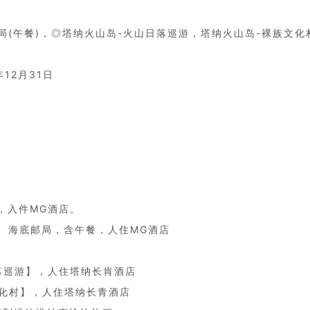
局(午餐)，◎塔纳火山岛-火山日落巡游，塔纳火山岛-裸族文化
年12月31日
机，入件MG酒店。
厂、海底邮局，含午餐，人住MG酒店
日落巡游】，人住塔纳长肯酒店
文化村】，人住塔纳长青酒店