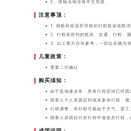
5、塔纳当地没有中文导游。
注意事顶：
1. 因航班延误所导致的⾏程延误或取
2. ⾏程表所列的航班、交通、⾏程
3. 以上图⽚仅供參考，⼀切以实物为
儿童政策：
需要二次确认
购买须知：
由于是地接业务，所有行程安排已经固
因客人个人原因迟到或未参加行程，视
行程调整：本行程可能由于天气、罢工
因客人原因自行在行程中途放弃行程，
成团说明：