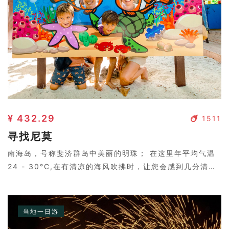
¥ 432.29
1511
寻找尼莫
南海岛，号称斐济群岛中美丽的明珠； 在这里年平均气温
24 - 30°C,在有清凉的海风吹拂时，让您会感到几分清
凉。岛上树影婆娑，两个皮肤黝黑的岛民弹着吉他，与好莱
坞电影中的场景没两样。
当地一日游