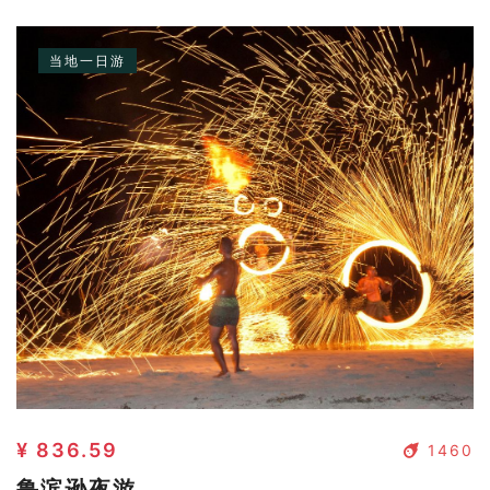
当地一日游
¥ 836.59
1460
鲁滨逊夜游