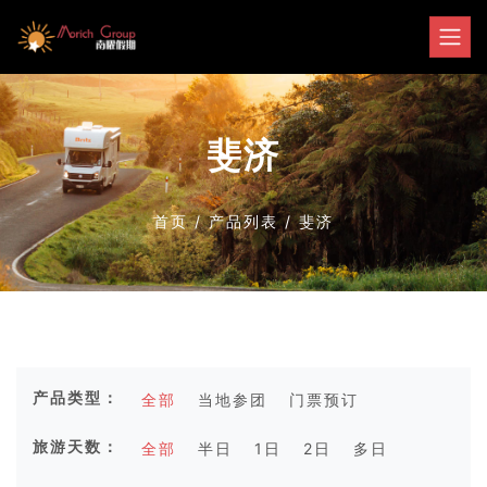
斐济
首页
/
产品列表
/
斐济
产品类型：
全部
当地参团
门票预订
旅游天数：
全部
半日
1日
2日
多日