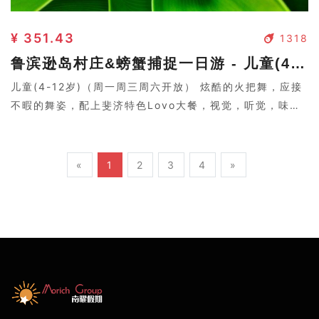
¥ 351.43
1318
鲁滨逊岛村庄&螃蟹捕捉一日游 - 儿童(4-12岁)
儿童(4-12岁)（周一周三周六开放） 炫酷的火把舞，应接
不暇的舞姿，配上斐济特色Lovo大餐，视觉，听觉，味觉
盛宴。
«
1
2
3
4
»