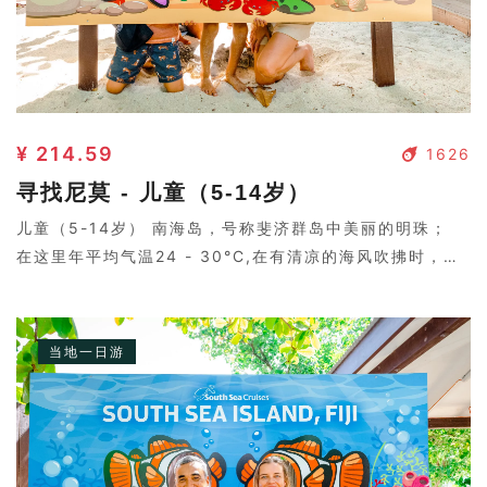
¥ 214.59
1626
寻找尼莫 - 儿童（5-14岁）
儿童（5-14岁） 南海岛，号称斐济群岛中美丽的明珠；
在这里年平均气温24 - 30°C,在有清凉的海风吹拂时，让
您会感到几分清凉。岛上树影婆娑，两个皮肤黝黑的岛民弹
着吉他，与好莱坞电影中的场景没两样。
当地一日游