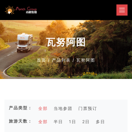
瓦努阿图
首页
/
产品列表
/
瓦努阿图
产品类型：
全部
当地参团
门票预订
旅游天数：
全部
半日
1日
2日
多日