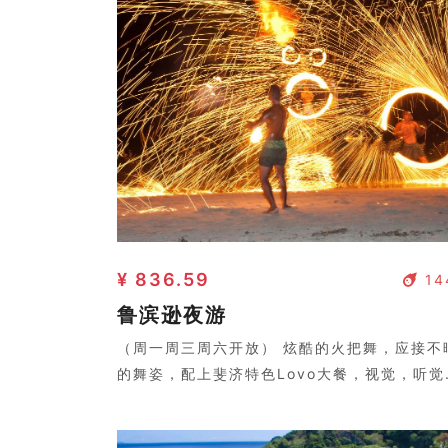
¥ 836.59
14
鲁滨逊夜游
（周一周三周六开放） 炫酷的火把舞，应接不
的舞姿，配上斐济特色Lovo大餐，视觉，听觉
味觉盛宴。