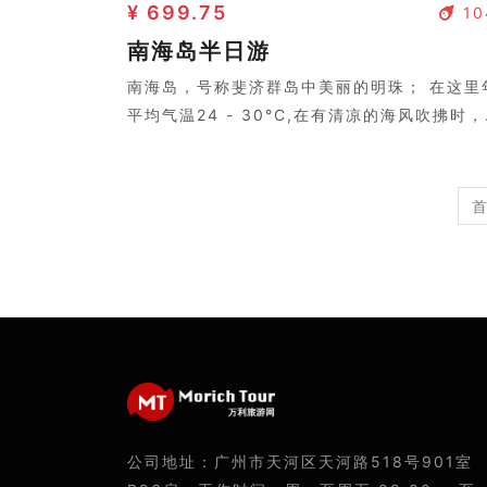
¥ 699.75
10
南海岛半日游
南海岛，号称斐济群岛中美丽的明珠； 在这里
平均气温24 - 30°C,在有清凉的海风吹拂时
您会感到几分清凉。岛上树影婆娑，两个皮肤
黑的岛民弹着吉他，与好莱坞电影中的场景没
样。
公司地址：广州市天河区天河路518号901室