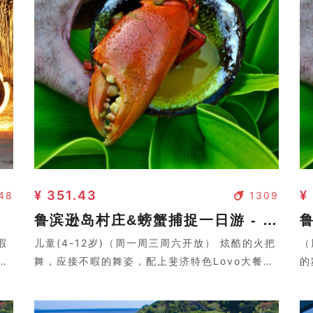
¥ 351.43
¥
48
1309
鲁滨逊岛村庄&螃蟹捕捉一日游 - 儿童(4-12岁)
暇
儿童(4-12岁)（周一周三周六开放） 炫酷的火把
（
，
舞，应接不暇的舞姿，配上斐济特色Lovo大餐，
的
视觉，听觉，味觉盛宴。
味