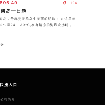
 805.49
1196
南海岛一日游
海岛，号称斐济群岛中美丽的明珠； 在这里年
均气温24 - 30°C,在有清凉的海风吹拂时，让
会感到几分清凉。岛上树影婆娑，两个皮肤黝
的岛民弹着吉他，与好莱坞电影中的场景没两
。
数据
快捷入口
公司简介