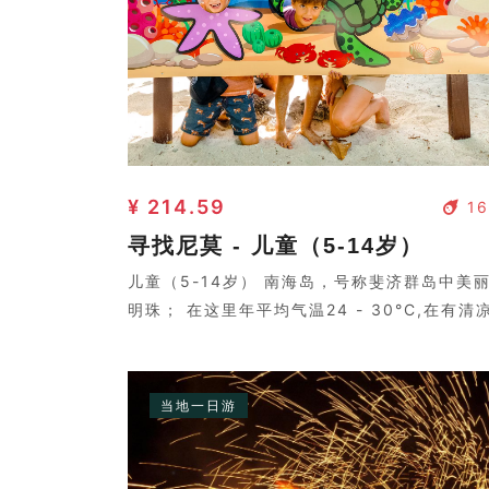
¥ 214.59
16
寻找尼莫 - 儿童（5-14岁）
儿童（5-14岁） 南海岛，号称斐济群岛中美
明珠； 在这里年平均气温24 - 30°C,在有清
的海风吹拂时，让您会感到几分清凉。岛上树
婆娑，两个皮肤黝黑的岛民弹着吉他，与好莱
电影中的场景没两样。
当地一日游