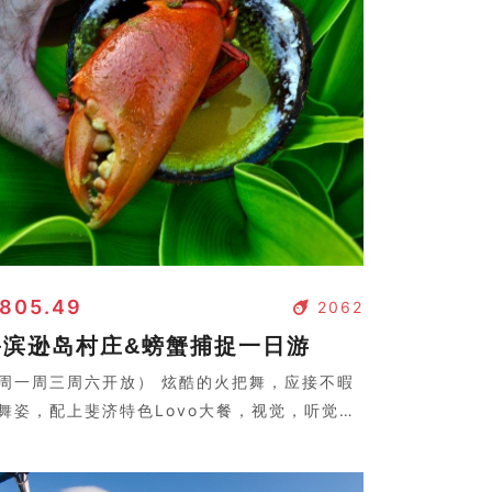
 805.49
2062
鲁滨逊岛村庄&螃蟹捕捉一日游
周一周三周六开放） 炫酷的火把舞，应接不暇
舞姿，配上斐济特色Lovo大餐，视觉，听觉，
觉盛宴。