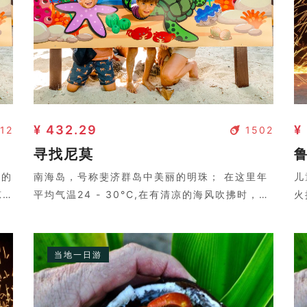
¥ 432.29
¥
12
1502
寻找尼莫
鲁
丽的
南海岛，号称斐济群岛中美丽的明珠； 在这里年
儿
凉
平均气温24 - 30°C,在有清凉的海风吹拂时，让
火
影
您会感到几分清凉。岛上树影婆娑，两个皮肤黝
餐
坞
黑的岛民弹着吉他，与好莱坞电影中的场景没两
样。
当地一日游