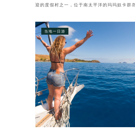
迎的度假村之一，位于南太平洋的玛玛奴卡群
中。乘坐我们的高速双体船前往放逐岛
（Castaway Island），沿途在其他度假村
乘客。抵达岛上时，您会看到度假村的美丽景
当地一日游
向您徐徐展开，受到热情欢迎。您将在岛上度
小时，期间可以在两个沙滩之一的椰树下慵懒
晒太阳，或者在清澈见底的海水中浮潜，欣赏
瑚礁的迷人风光。