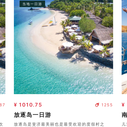
当地一日游
¥ 1010.75
¥
87
1255
放逐岛一日游
南
欢
放逐岛是斐济最美丽也是最受欢迎的度假村之
儿