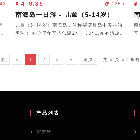
¥ 419.85
¥
42
1250
南海岛一日游 - 儿童（5-14岁）
年
儿童（5-14岁）南海岛，号称斐济群岛中美丽的
南
，让
明珠； 在这里年平均气温24 - 30°C,在有清凉
平
黝
的海风吹拂时，让您会感到几分清凉。岛上树影
您
两
婆娑，两个皮肤黝黑的岛民弹着吉他，与好莱坞
黑
电影中的场景没两样。
样
共 3 页 32 条
首页
«
1
2
3
»
尾页
产品列表
新西兰