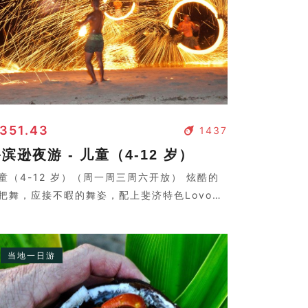
 351.43
1437
滨逊夜游 - 儿童（4-12 岁）
童（4-12 岁）（周一周三周六开放） 炫酷的
把舞，应接不暇的舞姿，配上斐济特色Lovo大
，视觉，听觉，味觉盛宴。
当地一日游