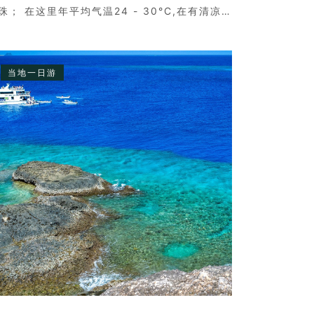
珠； 在这里年平均气温24 - 30°C,在有清凉
海风吹拂时，让您会感到几分清凉。岛上树影
娑，两个皮肤黝黑的岛民弹着吉他，与好莱坞
影中的场景没两样。
当地一日游