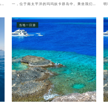
岛
一，位于南太平洋的玛玛奴卡群岛中。乘坐我们
明
的高速双体船前往放逐岛（Castaway
的
上下
Island），沿途在其他度假村上下乘客。抵达岛
婆
色
上时，您会看到度假村的美丽景色向您徐徐展
电
当地一日游
过5
开，受到热情欢迎。您将在岛上度过5小时，期间
地
可以在两个沙滩之一的椰树下慵懒地晒太阳，或
珊
者在清澈见底的海水中浮潜，欣赏珊瑚礁的迷人
风光。