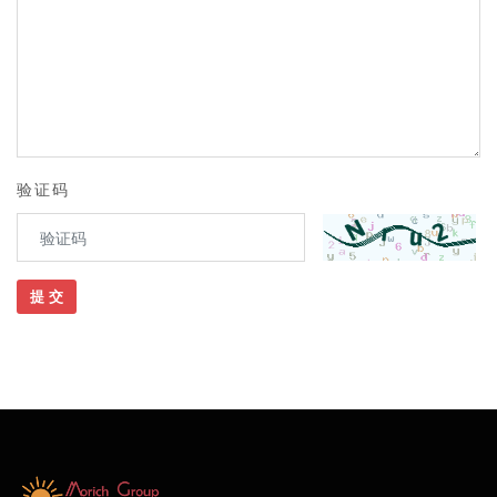
验证码
提 交