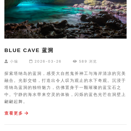
BLUE CAVE 蓝洞
小编
2026-03-26
589 浏览
探索塔纳岛的蓝洞，感受大自然鬼斧神工与海岸清凉的完美
融合。光影交错，打造出令人叹为观止的水下奇观。沉浸于
塔纳岛蓝洞的独特魅力，仿佛置身于一颗璀璨的蓝宝石之
中。宁静的海水带来空灵的体验，闪烁的蓝色光芒在洞壁上
翩翩起舞。
查看更多