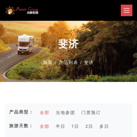
斐济
首页
/
产品列表
/
斐济
产品类型：
全部
当地参团
门票预订
旅游天数：
全部
半日
1日
2日
多日