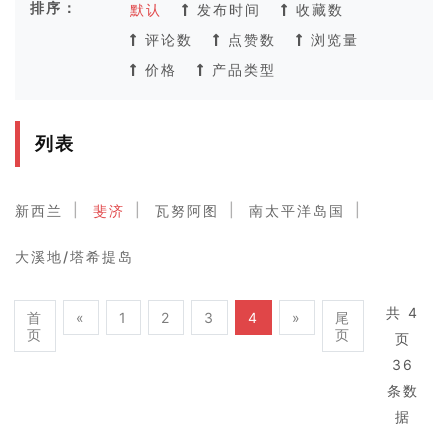
排序：
默认
发布时间
收藏数
评论数
点赞数
浏览量
价格
产品类型
列表
新西兰
斐济
瓦努阿图
南太平洋岛国
大溪地/塔希提岛
共 4
首
«
1
2
3
4
»
尾
页
页
页
36
条数
据