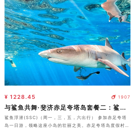
¥ 1228.45
1907
与鲨鱼共舞·斐济赤足夸塔岛套餐二：鲨鱼浮潜(SSC)
鲨鱼浮潜(SSC)（周一，三，五，六出行） 参加赤足夸塔
岛一日游，领略这座小岛的壮丽之美。赤足夸塔岛度假村沿
夸塔岛的白沙滩而建，风景如画。岛上可以看到雄伟的山峰