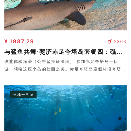
¥ 1987.29
2363
与鲨鱼共舞·斐济赤足夸塔岛套餐四：礁鲨体验深潜（公牛鲨持证深潜）
礁鲨体验深潜（公牛鲨持证深潜） 参加赤足夸塔岛一日
游，领略这座小岛的壮丽之美。赤足夸塔岛度假村沿夸塔岛
的白沙滩而建，风景如画。岛上可以看到雄伟的山峰和巨大
的蜂窝岩层。还有机会与鲨鱼近距离接触。
当地一日游