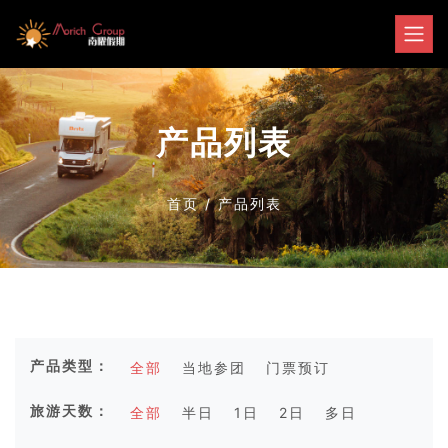
产品列表
首页
/
产品列表
产品类型：
全部
当地参团
门票预订
旅游天数：
全部
半日
1日
2日
多日