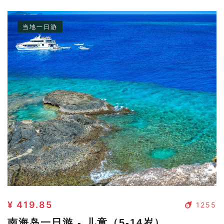
坞电影中的场景没两样。
当地一日游
¥ 419.85
1255
南海岛一日游 - 儿童（5-14岁）