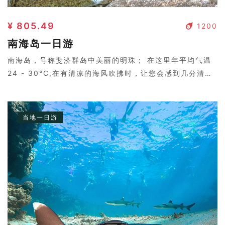
¥ 805.49
1200
南海岛一日游
南海岛，号称斐济群岛中美丽的明珠； 在这里年平均气温
24 - 30°C,在有清凉的海风吹拂时，让您会感到几分清
凉。岛上树影婆娑，两个皮肤黝黑的岛民弹着吉他，与好莱
坞电影中的场景没两样。
当地一日游