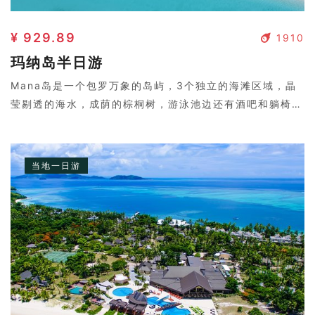
¥ 929.89
1910
玛纳岛半日游
Mana岛是一个包罗万象的岛屿，3个独立的海滩区域，晶
莹剔透的海水，成荫的棕桐树，游泳池边还有酒吧和躺椅，
在这里您可以轻易地找到属于自己 的一片天地。可尝试浮
潜及众多好玩的水上运动。悠闲在寂静，风光旖旎的北部海
滩，欣赏无人居住的岛屿或在日落海滩上沐日光浴
当地一日游