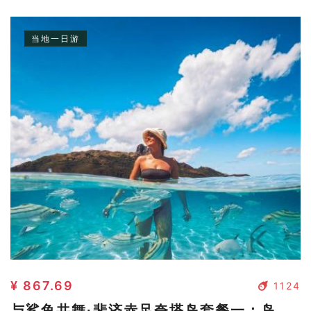
和巨大的蜂窝岩层。还有机会与鲨鱼近距离接触。
当地一日游
¥ 867.69
1124
与鲨鱼共舞·斐济赤足夸塔岛套餐一：岛上浮潜(SSC)