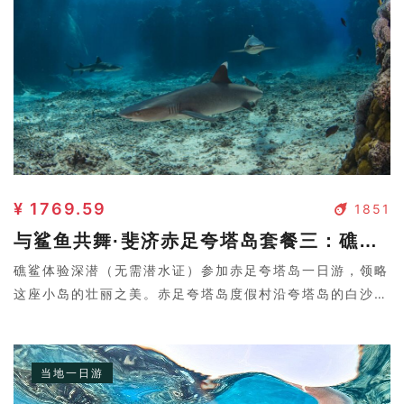
¥ 1769.59
1851
与鲨鱼共舞·斐济赤足夸塔岛套餐三：礁鲨体验深潜（无需潜水证）
礁鲨体验深潜（无需潜水证）参加赤足夸塔岛一日游，领略
这座小岛的壮丽之美。赤足夸塔岛度假村沿夸塔岛的白沙滩
而建，风景如画。岛上可以看到雄伟的山峰和巨大的蜂窝岩
层。还有机会与鲨鱼近距离接触。
当地一日游