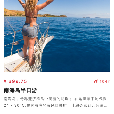
¥ 699.75
1047
南海岛半日游
南海岛，号称斐济群岛中美丽的明珠； 在这里年平均气温
24 - 30°C,在有清凉的海风吹拂时，让您会感到几分清
凉。岛上树影婆娑，两个皮肤黝黑的岛民弹着吉他，与好莱