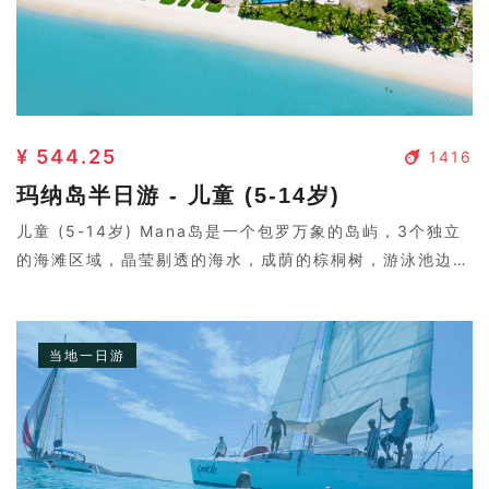
¥ 544.25
1416
玛纳岛半日游 - 儿童 (5-14岁)
儿童 (5-14岁) Mana岛是一个包罗万象的岛屿，3个独立
的海滩区域，晶莹剔透的海水，成荫的棕桐树，游泳池边还
有酒吧和躺椅，在这里您可以轻易地找到属于自己 的一片
天地。可尝试浮潜及众多好玩的水上运动。悠闲在寂静，风
光旖旎的北部海滩，欣赏无人居住的岛屿或在日落海滩上沐
当地一日游
日光浴