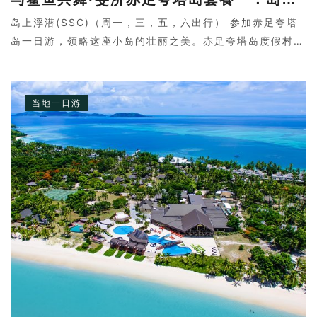
岛上浮潜(SSC)（周一，三，五，六出行） 参加赤足夸塔
岛一日游，领略这座小岛的壮丽之美。赤足夸塔岛度假村沿
夸塔岛的白沙滩而建，风景如画。岛上可以看到雄伟的山峰
和巨大的蜂窝岩层。还有机会与鲨鱼近距离接触。
当地一日游