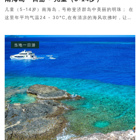
儿童（5-14岁）南海岛，号称斐济群岛中美丽的明珠； 在
这里年平均气温24 - 30°C,在有清凉的海风吹拂时，让您
会感到几分清凉。岛上树影婆娑，两个皮肤黝黑的岛民弹着
吉他，与好莱坞电影中的场景没两样。
当地一日游