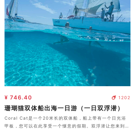
¥ 746.40
1202
珊瑚猫双体船出海一日游（一日双浮潜）
Coral Cat是一个20米长的双体船，船上带有一个日光浴
甲板，您可以在此享受一个惬意的假期。双浮潜让您来到斐
济两个岛屿尽情感受斐济水下风光。