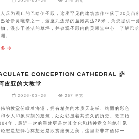
编
2026-03-26
316 浏览
令人叹为观止的巴哈伊圣殿，这座罕见的建筑杰作坐落于20英亩
座巴哈伊灵曦堂之一，这座九边形的圣殿高达28米，为您提供一
植物，漫步于整洁的草坪，并参观圣殿内的灵曦堂中心，了解巴
绿洲。
更多
ACULATE CONCEPTION CATHEDRAL 萨
阿皮亚的大教堂
编
2026-03-26
257 浏览
宏伟的教堂俯瞰着海港，拥有精美的木质天花板、绚丽的彩色
窗和令人印象深刻的建筑，处处彰显着其悠久的历史。教堂始
884年，最近一次的重建更是对其文化和精神意义的绝佳见
无论您是想静心冥想还是欣赏建筑之美，这里都非常值得一