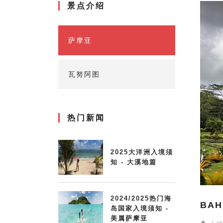
景点介绍
萨摩亚
瓦努阿图
热门新闻
2025大洋洲入境须
知 - 大溪地篇
2024/2025热门海
BAH
岛国家入境须知 -
美属萨摩亚