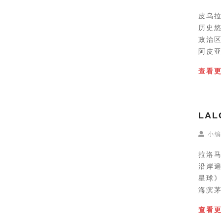
皮乌拉
历史
政治区
阿皮亚
查看
LA
小
拉洛
沿岸
星球
海滨茅
查看