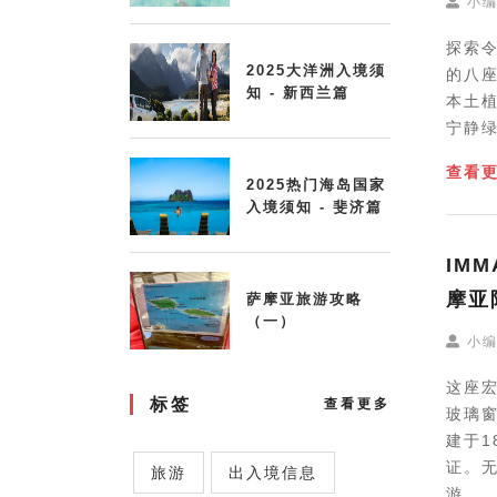
小
探索
2025大洋洲入境须
的八
知 - 新西兰篇
本土
宁静
查看
2025热门海岛国家
入境须知 - 斐济篇
IMM
摩亚
萨摩亚旅游攻略
（一）
小
这座
标签
查看更多
玻璃
建于1
证。
旅游
出入境信息
游。