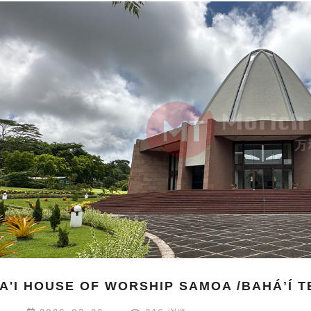
A'I HOUSE OF WORSHIP SAMOA /BAHÁʼÍ