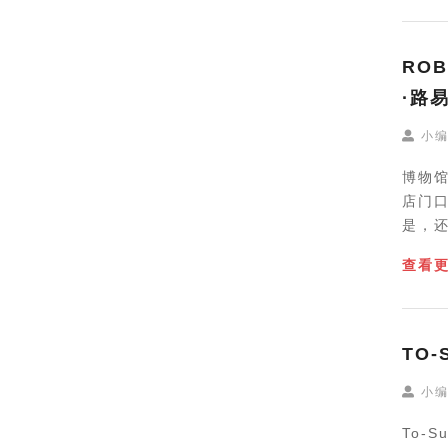
ROB
·路
小
博物
店门
是，
查看
TO-
小
To-