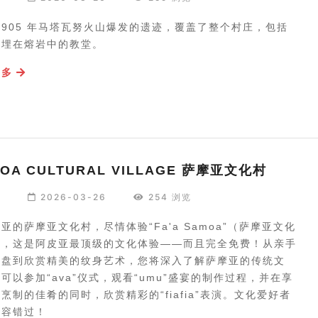
1905 年马塔瓦努火山爆发的遗迹，覆盖了整个村庄，包括
半埋在熔岩中的教堂。
更多
OA CULTURAL VILLAGE 萨摩亚文化村
编
2026-03-26
254 浏览
亚的萨摩亚文化村，尽情体验“Fa'a Samoa”（萨摩亚文化
），这是阿皮亚最顶级的文化体验——而且完全免费！从亲手
餐盘到欣赏精美的纹身艺术，您将深入了解萨摩亚的传统文
可以参加“ava”仪式，观看“umu”盛宴的制作过程，并在享
烹制的佳肴的同时，欣赏精彩的“fiafia”表演。文化爱好者
不容错过！