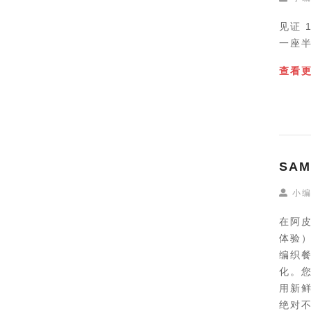
见证 
一座
查看
SAM
小
在阿皮
体验
编织
化。您
用新鲜
绝对