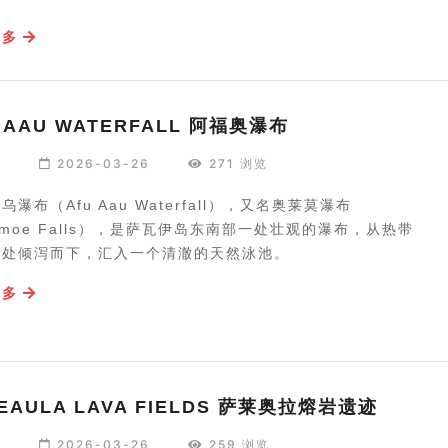
更多
 AAU WATERFALL 阿福奥瀑布
编
2026-03-26
271 浏览
乌瀑布（Afu Aau Waterfall），又名奥莱莫瀑布
emoe Falls），是萨瓦伊岛东南部一处壮观的瀑布，从热带
深处倾泻而下，汇入一个清澈的天然泳池。
更多
EAULA LAVA FIELDS 萨莱奥拉熔岩遗迹
编
2026-03-26
259 浏览