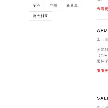
斐济
广州
新西兰
查看
澳大利亚
AFU
小
阿富阿
（Ol
雨林
查看
SAL
小