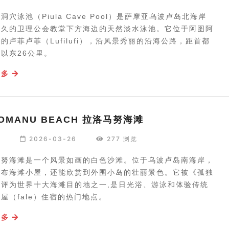
洞穴泳池（Piula Cave Pool）是萨摩亚乌波卢岛北海岸
悠久的卫理公会教堂下方海边的天然淡水泳池。它位于阿图阿
的卢菲卢菲（Lufilufi），沿风景秀丽的沿海公路，距首都
以东26公里。
更多
LOMANU BEACH 拉洛马努海滩
编
2026-03-26
277 浏览
马努海滩是一个风景如画的白色沙滩。位于乌波卢岛南海岸，
遍布海滩小屋，还能欣赏到外围小岛的壮丽景色。它被《孤独
》评为世界十大海滩目的地之一,是日光浴、游泳和体验传统
屋（fale）住宿的热门地点。
更多